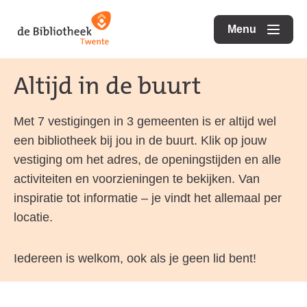
Ga
Ga
Ga
direct
direct
Menu
naar
openen
naar
naar
de
de
de
Altijd in de buurt
homepagina
content
footer
Met 7 vestigingen in 3 gemeenten is er altijd wel
een bibliotheek bij jou in de buurt. Klik op jouw
vestiging om het adres, de openingstijden en alle
activiteiten en voorzieningen te bekijken. Van
inspiratie tot informatie – je vindt het allemaal per
locatie.
Iedereen is welkom, ook als je geen lid bent!