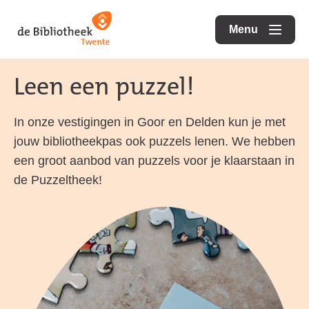
Ga
Ga
Ga
direct
direct
Menu
naar
openen
naar
naar
de
de
de
Leen een puzzel!
homepagina
content
footer
In onze vestigingen in Goor en Delden kun je met
jouw bibliotheekpas ook puzzels lenen. We hebben
een groot aanbod van puzzels voor je klaarstaan in
de Puzzeltheek!