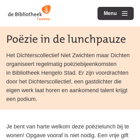
Ga
Ga
Ga
direct
direct
Menu
naar
openen
naar
naar
de
de
de
Poëzie in de lunchpauze
homepagina
content
footer
Het Dichterscollectief Niet Zwichten maar Dichten
organiseert regelmatig poëziebijeenkomsten
in Bibliotheek Hengelo Stad. Er zijn voordrachten
door het Dichterscollectief, een gastdichter die
eigen werk laat horen en aankomend talent krijgt
een podium.
Je bent van harte welkom deze poëzielunch bij te
wonen! Opgave vooraf is niet nodig. Een vrije gift