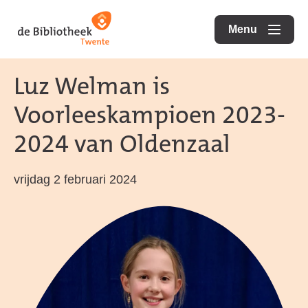
Ga
Ga
Ga
direct
direct
Menu
naar
openen
naar
naar
de
de
de
Luz Welman is
homepagina
content
footer
Voorleeskampioen 2023-
2024 van Oldenzaal
vrijdag 2 februari 2024