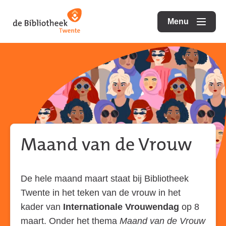
Ga
Ga
Ga
direct
direct
Menu
naar
openen
naar
naar
de
de
de
homepagina
content
footer
Maand van de Vrouw
De hele maand maart staat bij Bibliotheek
Twente in het teken van de vrouw in het
kader van
Internationale Vrouwendag
op 8
maart. Onder het thema
Maand van de Vrouw