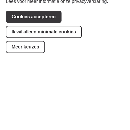
Lees voor meer informatie onze
privacyverklaring
.
Via onze social media kanalen volg je wat er
allemaal gebeurt in de bieb.
Cookies accepteren
Ik wil alleen minimale cookies
Facebook
LinkedIn
Instagram
YouTube
Meer keuzes
Voorwaarden
Steun ons!
Toegankelijkheid
Privacy