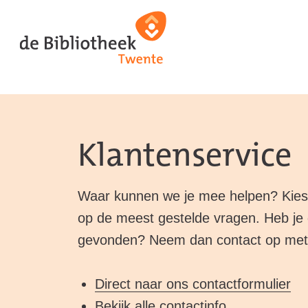
Ga
Ga
Ga
direct
direct
naar
naar
naar
de
de
de
homepagina
content
footer
Klantenservice
Waar kunnen we je mee helpen? Kies
op de meest gestelde vragen. Heb je
gevonden? Neem dan contact op met j
Direct naar ons contactformulier
Bekijk alle contactinfo