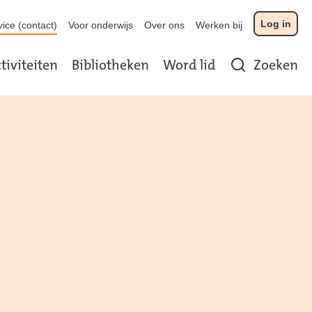
Log in
ice (contact)
Voor onderwijs
Over ons
Werken bij
tiviteiten
Bibliotheken
Word lid
Zoeken