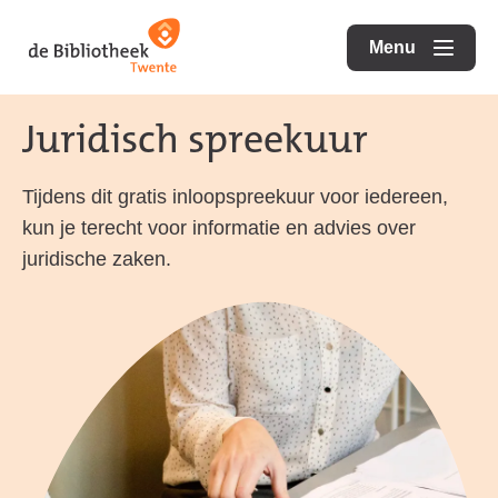
Ga
Ga
Ga
direct
direct
Menu
naar
openen
naar
naar
de
de
de
Juridisch spreekuur
homepagina
content
footer
Tijdens dit gratis inloopspreekuur voor iedereen,
kun je terecht voor informatie en advies over
juridische zaken.