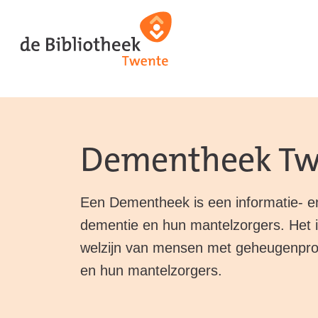
Ga
Ga
Ga
direct
direct
naar
naar
naar
de
de
de
homepagina
content
footer
Dementheek Tw
Een Dementheek is een informatie- e
dementie en hun mantelzorgers. Het i
welzijn van mensen met geheugenpro
en hun mantelzorgers.