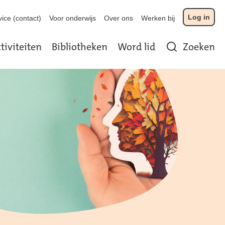
Log in
ice (contact)
Voor onderwijs
Over ons
Werken bij
tiviteiten
Bibliotheken
Word lid
Zoeken