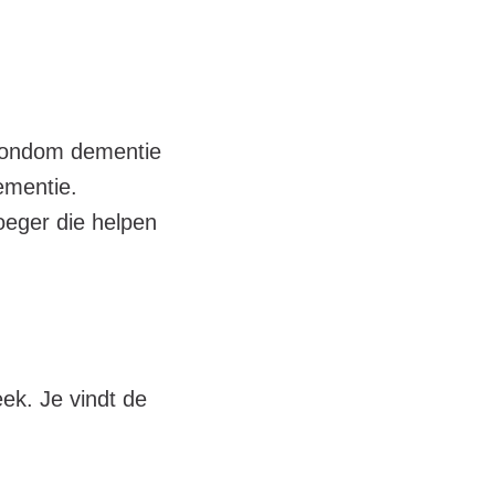
 rondom dementie
ementie.
roeger die helpen
ek. Je vindt de