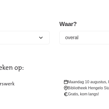
Waar?
oeken op:
Waar
Maandag 10 augustus, 8
erswerk
en
Bibliotheek Hengelo St
wanneer:
Gratis, kom langs!