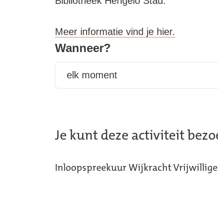
Bibliotheek Hengelo Stad.
Meer informatie vind je hier.
Wanneer?
Filter
activiteiten
op datum
en plaats
Je kunt deze activiteit bez
Inloopspreekuur Wijkracht Vrijwillig