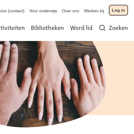
Log in
ice (contact)
Voor onderwijs
Over ons
Werken bij
tiviteiten
Bibliotheken
Word lid
Zoeken