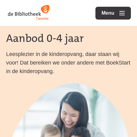
Ga
Ga
Ga
direct
direct
Menu
naar
openen
naar
naar
de
de
de
Aanbod 0-4 jaar
homepagina
content
footer
Leesplezier in de kinderopvang, daar staan wij
voor! Dat bereiken we onder andere met BoekStart
in de kinderopvang.