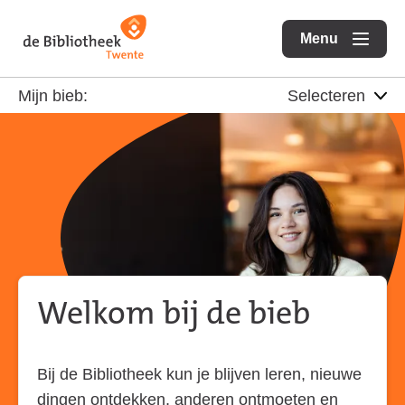
Ga
Ga
Ga
direct
direct
Menu
naar
openen
naar
naar
de
de
de
Mijn bieb:
homepagina
content
footer
Welkom bij de bieb
Bij de Bibliotheek kun je blijven leren, nieuwe
dingen ontdekken, anderen ontmoeten en